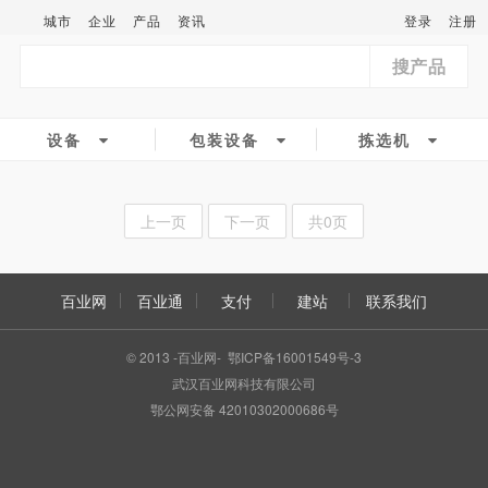
城市
企业
产品
资讯
登录
注册
搜产品
设备
包装设备
拣选机
上一页
下一页
共0页
百业网
百业通
支付
建站
联系我们
© 2013 -百业网- 鄂ICP备16001549号-3
武汉百业网科技有限公司
鄂公网安备 42010302000686号