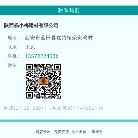
联系我们
陕西杨小梅建材有限公司
西安市蓝田县焦岱镇佘家湾村
地址：
王总
联系：
13572224936
手机：
微信：
网店ID：35183917，共被浏览过 7470521 次
网店登录
免费开店
技
术
支
持
：
李旭光