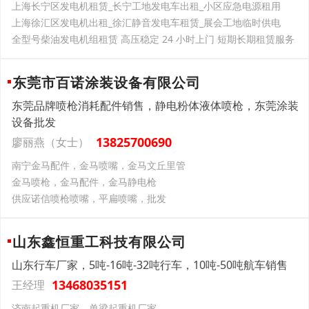
上海长宁区发电机租赁_长宁工地发电车出租_小区应急电源租用
上海徐汇区发电机出租_徐汇静音发电车租赁_展会工地临时供电
全型号柴油发电机组租赁 高压稳定 24 小时上门 短期长期租赁服务
东莞市百诺涂装设备有限公司
东莞品牌喷枪消耗配件销售，静电粉体液体喷枪，东莞涂装
设备批发
13825700690
廖丽燕（女士）
南宁金马配件，金马喷嘴，金马文丘里管
金马喷枪，金马配件，金马静电枪
供应诺信喷枪喷嘴，平扁喷嘴，批发
山东鑫恒重工科技有限公司
山东行车厂家，5吨-16吨-32吨行车，10吨-50吨航车销售
13468035151
王经理
济南起重机厂家，单梁起重机厂家