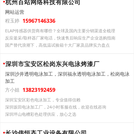
杭州百站网络科技有限公司
网站运营
15967146336
程玉婷
ELAP传感器供货商有哪些？全球及国内主要分销渠道全梳理
反应釜采/取样器厂家电话，快速售后响应生产企业选购指南
国产替代浪潮下，高低温试验箱十大厂家及品牌实力盘点
深圳市宝安区松岗东兴电泳烤漆厂
深圳沙井透明电泳加工，深圳福永透明电泳加工，松岗电泳
加工
13823192459
方小姐
深圳宝安区彩色电泳加工，专业值得信赖
深圳坂田电泳加工厂，24小时客服在线，欢迎在线咨询
深圳坪山电槽彩色处理供应，放心之选
长沙伟恒齐工业设备有限公司